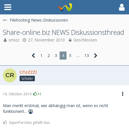
Filehosting News-Diskussionen
Share-online.biz NEWS Diskussionsthread
smizz
27. November 2010
Geschlossen
1
2
3
4
5
…
13
cruzzzi
Schüler
16. Oktober 2019
+1
Man merkt erstmal, wie abhängig man ist, wenn es nicht
funktioniert...
SuperParchita gefällt das.