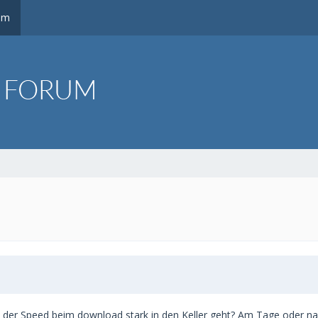
um
er Speed beim download stark in den Keller geht? Am Tage oder nach