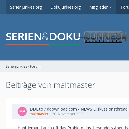
Serienjunkies.org
Dokujunkies.org
Mitglieder
For
Serienjunkies - Forum
Beiträge von maltmaster
DDL.to / ddownload.com - NEWS Diskussionsthread
maltmaster
20. November 2020
Habt jemand auch oft das Problem das, besonders Abends, d