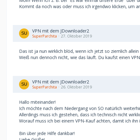
Moin! Wenn ich z. B. bei "Es war einmal unsere Erde" über di
Kommt da noch was oder muss ich irgendwo klicken, um a
VPN mit dem JDownloader2
SuperParchita
27. Oktober 2019
Das ist ja nun wirklich blöd, wenn ich jetzt so ziemlich alle
Weiß nun dennoch nicht, wie das läuft. Du kaufst einen VPN,
VPN mit dem JDownloader2
SuperParchita
26. Oktober 2019
Hallo miteinander!
Ich möchte nach dem Niedergang von SO natürlich weiterhin
Allerdings muss ich gestehen, dass ich technisch nicht wir
Worauf muss ich bei einem VPN-Kauf achten, damit ich ihn 
Bin über jede Hilfe dankbar!
Liebe Grüße!