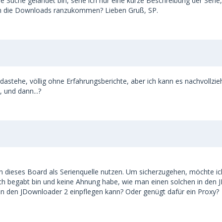
e Suche gelandet bin, sehe ich nur eine kurze Beschreibung der Serie, i
n die Downloads ranzukommen? Lieben Gruß, SP.
in dastehe, völlig ohne Erfahrungsberichte, aber ich kann es nachvollzie
 und dann...?
 dieses Board als Serienquelle nutzen. Um sicherzugehen, möchte ic
klich begabt bin und keine Ahnung habe, wie man einen solchen in den 
in den JDownloader 2 einpflegen kann? Oder genügt dafür ein Proxy?