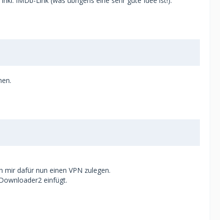
nkl. IMDb-Link (was übrigens eine sehr gute Idee ist!).
hen.
h mir dafür nun einen VPN zulegen.
JDownloader2 einfügt.