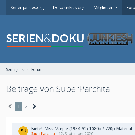
Serienjunkies.org
Dokujunkies.org
Mitglieder
For
Serienjunkies - Forum
Beiträge von SuperParchita
1
2
Biete!: Miss Marple (1984-92) 1080p / 720p Material
SuperParchita
12. September 2020