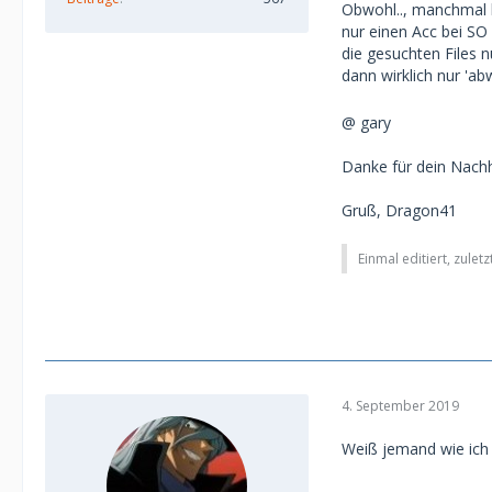
Obwohl.., manchmal k
nur einen Acc bei SO 
die gesuchten Files 
dann wirklich nur 'a
@ gary
Danke für dein Nachh
Gruß, Dragon41
Einmal editiert, zulet
4. September 2019
Weiß jemand wie ich 