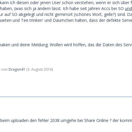
ann ich diesen oder jenen User schon verstehen, wenn er sich über 
haben, (was sich ja ändern lässt. Ich habe seit Jahren Accs bei SO
und
nur auf SO abgelegt und nicht gemirrort (schönes Wort, gelle?) sind. 
bwarten und Tee trinken' und Däumchen halten, dass der defekte Server
aken und deine Meldung. Wollen wird hoffen, das die Daten des Serv
zt von
Dragon41
(
3. August 2016
)
beim uploaden den fehler 2038 umgehe bei Share Online ? der kommt 