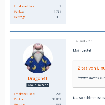
Erhaltene Likes
1
Punkte
1.751
Beiträge
336
3. August 2016
Moin Leute!
Zitat von Lin
Dragon41
immer dieses ru
Graue Eminenz
Erhaltene Likes
202
Na, so schlimm isses
Punkte
−37.833
Beiträge
567