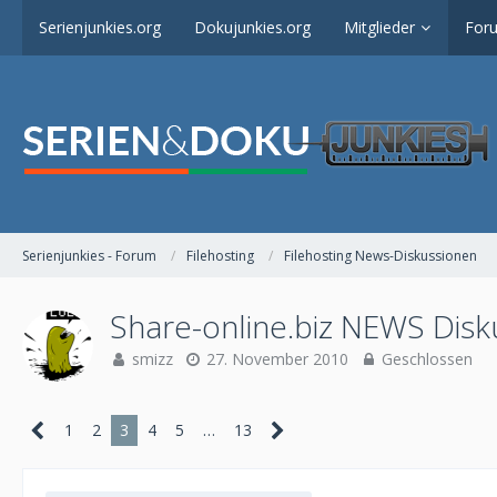
Serienjunkies.org
Dokujunkies.org
Mitglieder
For
Serienjunkies - Forum
Filehosting
Filehosting News-Diskussionen
Share-online.biz NEWS Disk
smizz
27. November 2010
Geschlossen
1
2
3
4
5
…
13