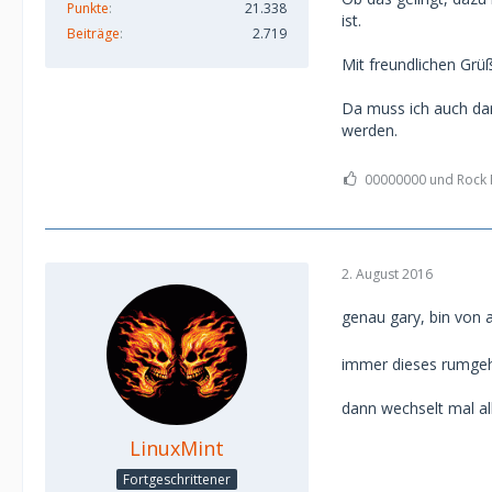
Punkte
21.338
ist.
Beiträge
2.719
Mit freundlichen Grü
Da muss ich auch dar
werden.
00000000 und Rock M
2. August 2016
genau gary, bin von 
immer dieses rumgeh
dann wechselt mal al
LinuxMint
Fortgeschrittener