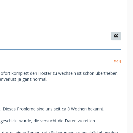
#44
 sofort komplett den Hoster zu wechseln ist schon übertrieben.
tenverlust ja ganz normal.
lt. Dieses Probleme sind uns seit ca 8 Wochen bekannt.
geschickt wurde, die versucht die Daten zu retten.
, das es einen Server trotz Sicherungen so beschädigt wurden