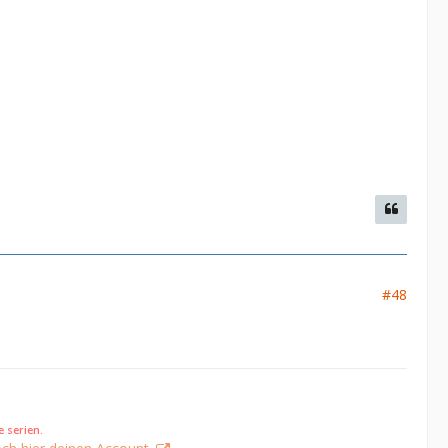
#48
 serien.