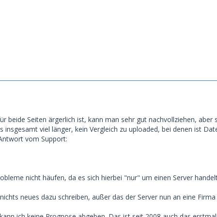
r beide Seiten ärgerlich ist, kann man sehr gut nachvollziehen, aber
es insgesamt viel länger, kein Vergleich zu uploaded, bei denen ist Da
e Antwort vom Support:
robleme nicht häufen, da es sich hierbei "nur" um einen Server hande
 nichts neues dazu schreiben, außer das der Server nun an eine Firma 
 kann ich keine Prognose abgeben. Das ist seit 2008 auch das erstmal