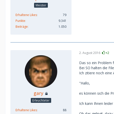
Meister
Erhaltene Likes
79
Punkte
9.341
Beiträge
1.050
2. August 2016
+2
Das so ein Problem fü
Bei SO halten die Fil
Ich zitiere noch ein
"Hallo,
gary
es können sich die P
Erleuchteter
Ich kann Ihnen leider
Erhaltene Likes
88
Ob das gelingt, dazu