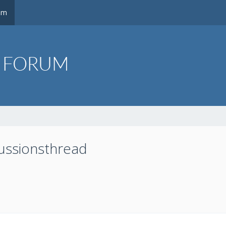
um
ussionsthread