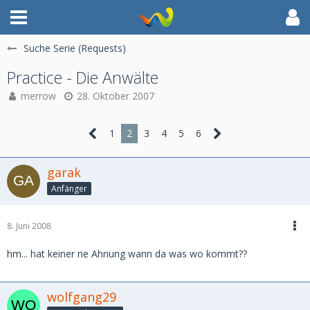
Suche Serie (Requests)
Practice - Die Anwälte
merrow
28. Oktober 2007
1
2
3
4
5
6
garak
Anfänger
8. Juni 2008
hm... hat keiner ne Ahnung wann da was wo kommt??
wolfgang29