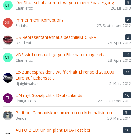
Der Staatschutz kommt wegen einem Spaziergang
3
Charliefox
26. Juli 2013
Immer mehr Korruption?
8
Serialka
27. September 2012
US-Repräsentantenhaus beschließt CISPA
2
Deadleaf
28. April 2012
VDS wird nun auch gegen Filesharer eingesetzt
14
Charliefox
28. April 2012
Ex-Bundespräsident Wulff erhält Ehrensold 200.000
33
Euro auf Lebenszeit
djnightwalker
5. März 2012
UN rügt Sozialpolitik Deutschlands
16
FlyingCircus
22. Dezember 2011
Petition: Cannabiskonsumenten entkriminalisieren
31
Bender
30. März 2011
AUTO BILD: Union plant DNA-Test bei
16