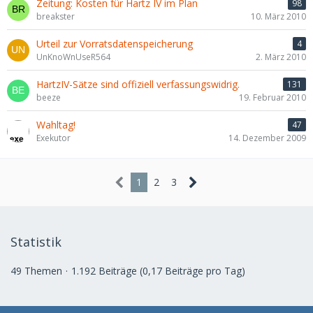
Zeitung: Kosten für Hartz IV im Plan
98
breakster
10. März 2010
Urteil zur Vorratsdatenspeicherung
4
UnKnoWnUseR564
2. März 2010
HartzIV-Sätze sind offiziell verfassungswidrig.
131
beeze
19. Februar 2010
Wahltag!
47
Exekutor
14. Dezember 2009
1
2
3
Statistik
49 Themen
1.192 Beiträge (0,17 Beiträge pro Tag)