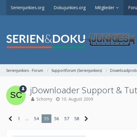
Serienjunkies.org
Dokujunkies.org
Mitglieder
For
Serienjunkies - Forum
Supportforum (Serienjunkies)
Downloadprob
jDownloader Support & Tut
Schorny
10. August 2009
1
…
54
55
56
57
58