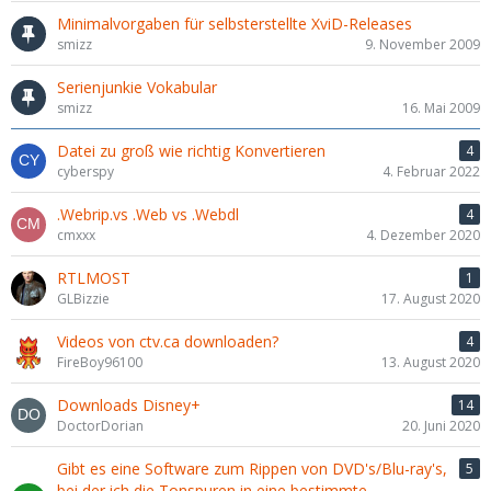
Minimalvorgaben für selbsterstellte XviD-Releases
smizz
9. November 2009
Serienjunkie Vokabular
smizz
16. Mai 2009
Datei zu groß wie richtig Konvertieren
4
cyberspy
4. Februar 2022
.Webrip.vs .Web vs .Webdl
4
cmxxx
4. Dezember 2020
RTLMOST
1
GLBizzie
17. August 2020
Videos von ctv.ca downloaden?
4
FireBoy96100
13. August 2020
Downloads Disney+
14
DoctorDorian
20. Juni 2020
Gibt es eine Software zum Rippen von DVD's/Blu-ray's,
5
bei der ich die Tonspuren in eine bestimmte