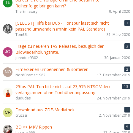
Reihenfolge bringen kann?
The Emissary
9. April 2020
[GELÖST] Hilfe bei Dub - Tonspur lässt sich nicht
3
passend umwandeln (mMn kein PAL Standard)
TomUL
31. März 2020
Frage zu neueren TVS Releases, bezüglich der
3
Bildwiederholungsrate.
johndoe9302
30. Januar 2020
Filme/Serien umbenennen & sortieren
2
NordBremer1982
17. Dezember 2019
25fps PAL Ton bitte nicht auf 23,976 NTSC Video
13
verlangsamen ohne Tonhöhenanpassung
dududas
24. November 2019
Download aus ZDF-Mediathek
1
cruzzzi
2. November 2019
BD >> MKV Rippen
5
Lazarus666
17. August 2019