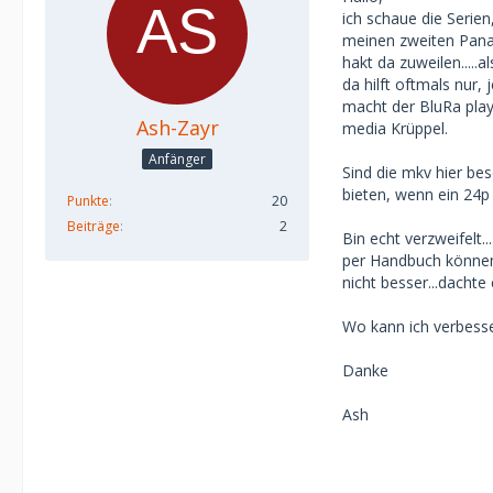
ich schaue die Serie
meinen zweiten Panaso
hakt da zuweilen.....
da hilft oftmals nur
macht der BluRa play
Ash-Zayr
media Krüppel.
Anfänger
Sind die mkv hier bes
bieten, wenn ein 24
Punkte
20
Beiträge
2
Bin echt verzweifelt.
per Handbuch können 
nicht besser...dachte 
Wo kann ich verbess
Danke
Ash