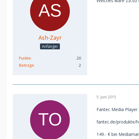
Welches wäre z.b.so 
Ash-Zayr
Anfänger
Punkte
20
Beiträge
2
5. Juni 2015
Fantec Media Playe
fantec.de/produkte/h
149.- € bei Mediamar