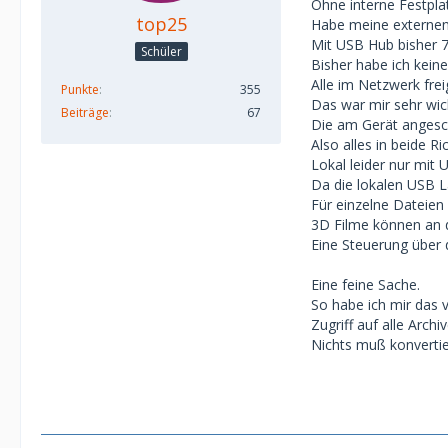
Ohne interne Festpla
top25
Habe meine externen
Mit USB Hub bisher 7
Schüler
Bisher habe ich keine
Alle im Netzwerk fr
Punkte
355
Das war mir sehr wich
Beiträge
67
Die am Gerät angesc
Also alles in beide R
Lokal leider nur mit
Da die lokalen USB La
Für einzelne Dateien
3D Filme können an 
Eine Steuerung über 
Eine feine Sache.
So habe ich mir das v
Zugriff auf alle Archiv
Nichts muß konvertie