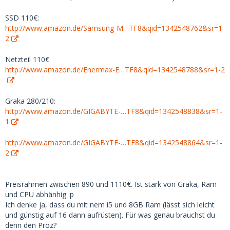
SSD 110€:
http://www.amazon.de/Samsung-M…TF8&qid=1342548762&sr=1-
2
Netzteil 110€
http://www.amazon.de/Enermax-E…TF8&qid=1342548788&sr=1-2
Graka 280/210:
http://www.amazon.de/GIGABYTE-…TF8&qid=1342548838&sr=1-
1
http://www.amazon.de/GIGABYTE-…TF8&qid=1342548864&sr=1-
2
Preisrahmen zwischen 890 und 1110€. Ist stark von Graka, Ram
und CPU abhänhig :p
Ich denke ja, dass du mit nem i5 und 8GB Ram (lässt sich leicht
und günstig auf 16 dann aufrüsten). Für was genau brauchst du
denn den Proz?