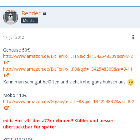
Bender
Meister
17. Juli 2012
Gehäuse 50€:
http://www.amazon.de/BitFenix-…TF8&qid=1342548309&sr=8-2
http://www.amazon.de/BitFenix-…F8&qid=1342548309&sr=8-11
Kann man sehr gut belüften und sieht imho ganz hübsch aus
Mobo 110€:
http://www.amazon.de/Gigabyte-…TF8&qid=1342548378&sr=8-2
edit: Hier vllt das z77x nehmen!! Kühler und besser
übertacktbar für später
Proz 210/310€: