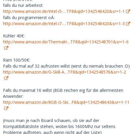
falls du nur arbeitest:
http://www.amazon.de/Intel-i5-…TF8&qid=1342548420&sr=1-1
falls du programmierst oÄ:
http://www.amazon.de/Intel-i7-…TF8&qid=1342548420&sr=1-3
Kühler 40€:
http://www.amazon.de/Thermalri…TF8&qid=1342548701&sr=1-6
Ram 100/50€:
Falls du mal auf 32 aufrüsten willst (wirst du niemals brauchen :D)
http://www.amazon.de/G-Skill-A…TF8&qid=1342548576&sr=1-2
Falls du maximal 16 willst (8GB reichen eig für die allermeisten
Anwender:
http://www.amazon.de/8GB-G-Ski…F8&qid=1342548643&sr=1-11
(muss man je nach Board schauen, ob sie auf der
Kompatibiltätsliste stehen, wobei bis 1600Mhz nur seltens
Probleme auftreten, auch wenn nicht auf der Liste)