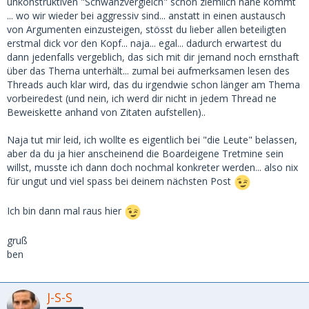
unkonstruktiven "Schwanzvergleich" schon ziemlich nahe kommt
... wo wir wieder bei aggressiv sind... anstatt in einen austausch
von Argumenten einzusteigen, stösst du lieber allen beteiligten
erstmal dick vor den Kopf... naja... egal... dadurch erwartest du
dann jedenfalls vergeblich, das sich mit dir jemand noch ernsthaft
über das Thema unterhält... zumal bei aufmerksamen lesen des
Threads auch klar wird, das du irgendwie schon länger am Thema
vorbeiredest (und nein, ich werd dir nicht in jedem Thread ne
Beweiskette anhand von Zitaten aufstellen)..
Naja tut mir leid, ich wollte es eigentlich bei "die Leute" belassen,
aber da du ja hier anscheinend die Boardeigene Tretmine sein
willst, musste ich dann doch nochmal konkreter werden... also nix
für ungut und viel spass bei deinem nächsten Post
Ich bin dann mal raus hier
gruß
ben
J-S-S