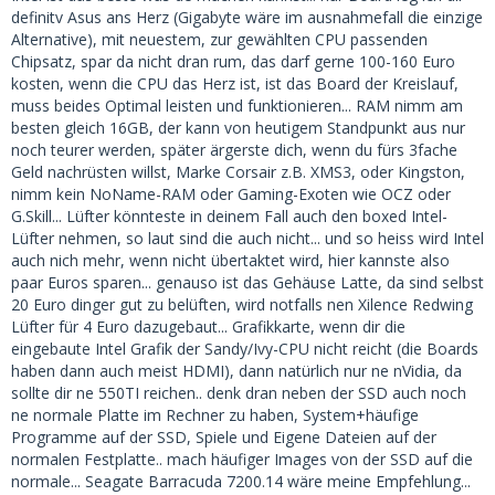
definitv Asus ans Herz (Gigabyte wäre im ausnahmefall die einzige
Alternative), mit neuestem, zur gewählten CPU passenden
Chipsatz, spar da nicht dran rum, das darf gerne 100-160 Euro
kosten, wenn die CPU das Herz ist, ist das Board der Kreislauf,
muss beides Optimal leisten und funktionieren... RAM nimm am
besten gleich 16GB, der kann von heutigem Standpunkt aus nur
noch teurer werden, später ärgerste dich, wenn du fürs 3fache
Geld nachrüsten willst, Marke Corsair z.B. XMS3, oder Kingston,
nimm kein NoName-RAM oder Gaming-Exoten wie OCZ oder
G.Skill... Lüfter könnteste in deinem Fall auch den boxed Intel-
Lüfter nehmen, so laut sind die auch nicht... und so heiss wird Intel
auch nich mehr, wenn nicht übertaktet wird, hier kannste also
paar Euros sparen... genauso ist das Gehäuse Latte, da sind selbst
20 Euro dinger gut zu belüften, wird notfalls nen Xilence Redwing
Lüfter für 4 Euro dazugebaut... Grafikkarte, wenn dir die
eingebaute Intel Grafik der Sandy/Ivy-CPU nicht reicht (die Boards
haben dann auch meist HDMI), dann natürlich nur ne nVidia, da
sollte dir ne 550TI reichen.. denk dran neben der SSD auch noch
ne normale Platte im Rechner zu haben, System+häufige
Programme auf der SSD, Spiele und Eigene Dateien auf der
normalen Festplatte.. mach häufiger Images von der SSD auf die
normale... Seagate Barracuda 7200.14 wäre meine Empfehlung...