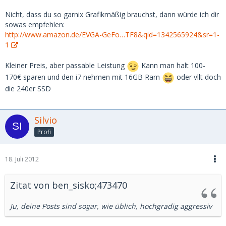
Nicht, dass du so garnix Grafikmäßig brauchst, dann würde ich dir
sowas empfehlen:
http://www.amazon.de/EVGA-GeFo…TF8&qid=1342565924&sr=1-
1
Kleiner Preis, aber passable Leistung
Kann man halt 100-
170€ sparen und den i7 nehmen mit 16GB Ram
oder vllt doch
die 240er SSD
Silvio
Profi
18. Juli 2012
Zitat von ben_sisko;473470
Ju, deine Posts sind sogar, wie üblich, hochgradig aggressiv