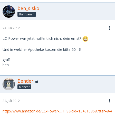
ben_sisko
Bannjamin
24. Juli 2012
LC-Power war jetzt hoffentlich nicht dein ernst?
Und in welcher Apotheke kosten die bitte 60.- ?!
gruß
ben
Bender
Meister
24. Juli 2012
http://www.amazon.de/LC-Power-…TF8&qid=1343158687&sr=8-4