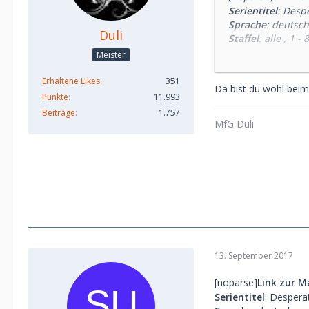
Serientitel
: Desp
Sprache
: deutsch
Duli
Staffel
: alle , 1 - 8
Episoden
: alle
Meister
Hoster
:
share-onl
Welche Version
:
Erhaltene Likes
351
Da bist du wohl beim
Downloadprogr
Punkte
11.993
Entpackprogra
Beiträge
1.757
Fehlermeldung b
MfG Duli
Genaue Problem
sind nicht verfü
13. September 2017
[noparse]
Link zur M
Serientitel
: Desper