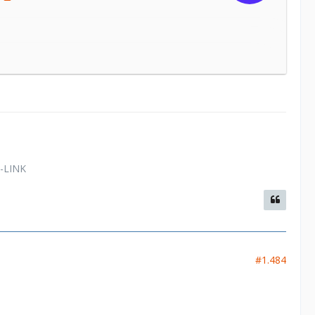
f... dort soll man sich registrieren, Ordner
-LINK
#1.484