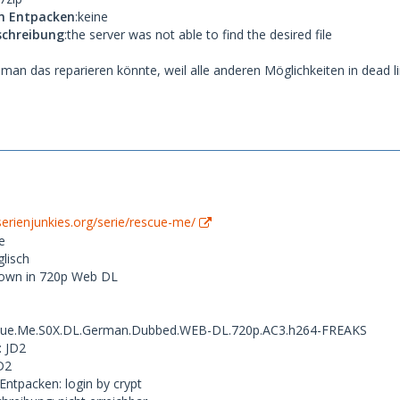
m Entpacken
:keine
chreibung
:the server was not able to find the desired file
man das reparieren könnte, weil alle anderen Möglichkeiten in dead l
/serienjunkies.org/serie/rescue-me/
e
lisch
7 down in 720p Web DL
scue.Me.S0X.DL.German.Dubbed.WEB-DL.720p.AC3.h264-FREAKS
 JD2
D2
ntpacken: login by crypt