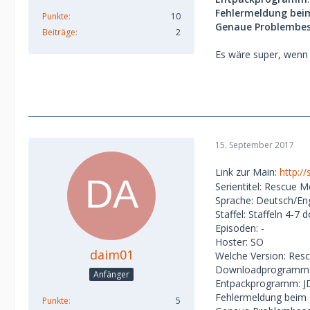
Fehlermeldung bei
Punkte
10
Genaue Problembes
Beiträge
2
Es wäre super, wenn 
15. September 2017
Link zur Main:
http:/
Serientitel: Rescue M
Sprache: Deutsch/Eng
Staffel: Staffeln 4-
Episoden: -
Hoster: SO
daim01
Welche Version: Re
Downloadprogramm:
Anfänger
Entpackprogramm: J
Fehlermeldung beim E
Punkte
5