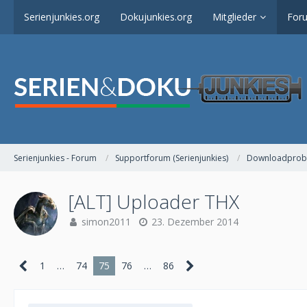
Serienjunkies.org
Dokujunkies.org
Mitglieder
For
Serienjunkies - Forum
Supportforum (Serienjunkies)
Downloadprob
[ALT] Uploader THX
simon2011
23. Dezember 2014
1
…
74
75
76
…
86