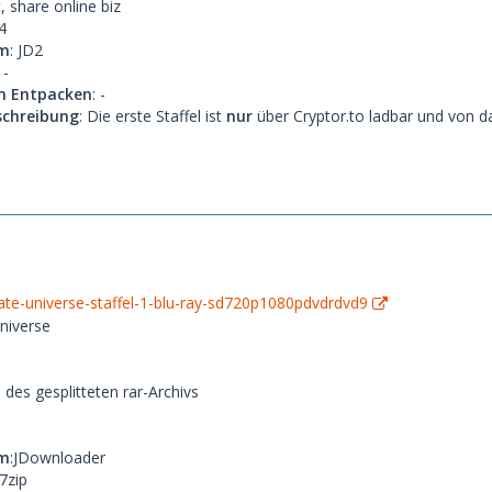
, share online biz
4
m
: JD2
 -
m Entpacken
: -
chreibung
: Die erste Staffel ist
nur
über Cryptor.to ladbar und von d
ate-universe-staffel-1-blu-ray-sd720p1080pdvdrdvd9
Universe
3 des gesplitteten rar-Archivs
m
:JDownloader
:7zip