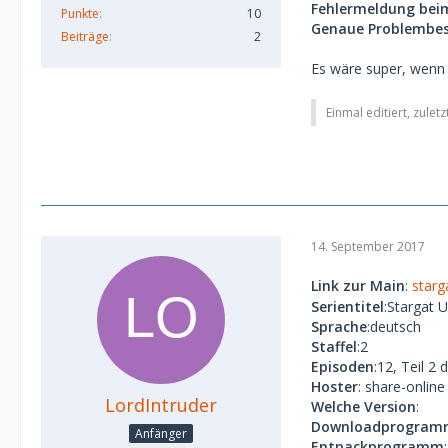
Fehlermeldung bei
Punkte
10
Genaue Problembes
Beiträge
2
Es wäre super, wenn 
Einmal editiert, zulet
14. September 2017
Link zur Main
:
starg
Serientitel
:Stargat 
Sprache
:deutsch
Staffel
:2
Episoden
:12, Teil 2 
Hoster
: share-online
LordIntruder
Welche Version
:
Downloadprogram
Anfänger
Entpackprogramm