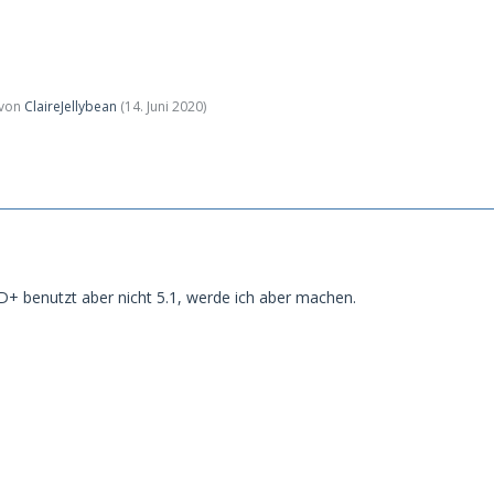
t von
ClaireJellybean
(
14. Juni 2020
)
+ benutzt aber nicht 5.1, werde ich aber machen.