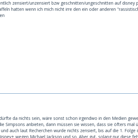
entlich zensiert/unzensiert bzw geschnitten/ungeschnitten auf disney 
affeln hatten wenn ich mich nicht irre den ein oder anderen "rassisti
ren
ürfte da nichts sein, wäre sonst schon irgendwo in den Medien gewes
e Simpsons anbieten, dann müssen sie wissen, dass sie öfters mal üb
nd auch laut Recherchen wurde nichts zensiert, bis auf die 1. Folge d
 Disney+ wegen Michael Jackson und so. Aber gut, solang nur diese fehl