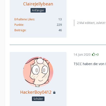
ClaireJellybean
Anfänger
Erhaltene Likes
13
2 Mal editiert, zuletz
Punkte
229
Beiträge
46
14. Juni 2020
+3
TSCC haben die von D
HackerBoy0412
Schüler