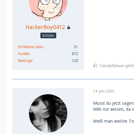
HackerBoy0412
Schüler
Erhaltene Likes
31
Punkte
672
Beiträge
120
ClaireJellybean gefäl
14. Juni 2020
Musst du jetzt sagen,
Wills nur wissen, da
Weiß man welche Ton