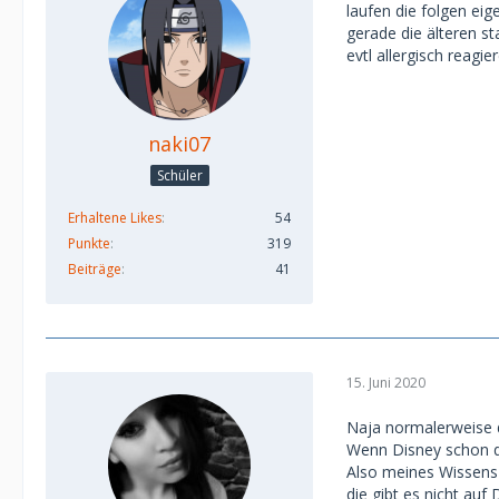
laufen die folgen eig
gerade die älteren st
evtl allergisch reagie
naki07
Schüler
Erhaltene Likes
54
Punkte
319
Beiträge
41
15. Juni 2020
Naja normalerweise d
Wenn Disney schon di
Also meines Wissens u
die gibt es nicht auf