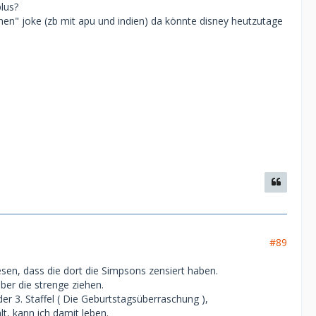
plus?
schen" joke (zb mit apu und indien) da könnte disney heutzutage
#89
en, dass die dort die Simpsons zensiert haben.
er die strenge ziehen.
er 3. Staffel ( Die Geburtstagsüberraschung ),
t, kann ich damit leben.