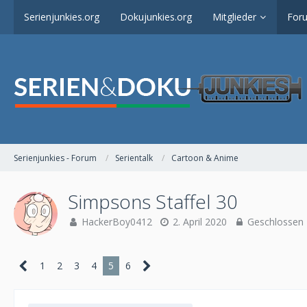
Serienjunkies.org
Dokujunkies.org
Mitglieder
For
Serienjunkies - Forum
Serientalk
Cartoon & Anime
Simpsons Staffel 30
HackerBoy0412
2. April 2020
Geschlossen
1
2
3
4
5
6