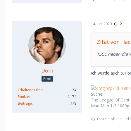
14. Juni 2020
+2
Zitat von Ha
TSCC haben die v
Doni
Ich würde auch 5.1 b
Profi
Erhaltene Likes
74
Suche:
Punkte
4.174
The League Of Gentl
Beiträge
778
Mad Men 1-3 1080p
ClaireJellybean und