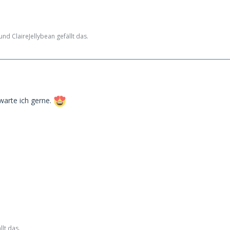
nd ClaireJellybean gefällt das.
warte ich gerne.
lt das.