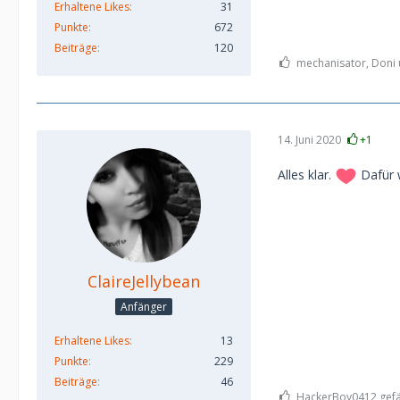
Erhaltene Likes
31
Punkte
672
Beiträge
120
mechanisator, Doni u
14. Juni 2020
+1
Alles klar.
Dafür 
ClaireJellybean
Anfänger
Erhaltene Likes
13
Punkte
229
Beiträge
46
HackerBoy0412 gefäl