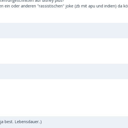
tten/ungeschnitten auf disney plus?
den ein oder anderen "rassistischen" joke (zb mit apu und indien) da k
ja best. Lebensdauer..)