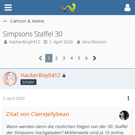
Cartoon & Anime
Simpsons Staffel 30
HackerBoy0412
2. April 2020
Geschlossen
1
2
3
4
5
6
HackerBoy0412
Schüler
2. April 2020
Zitat von ClaireJellybean
Wann werden denn die restlichen Folgen von der 30. Staffel
der Simpsons hochgeladen? Mittlerweile sind ja 15 online,