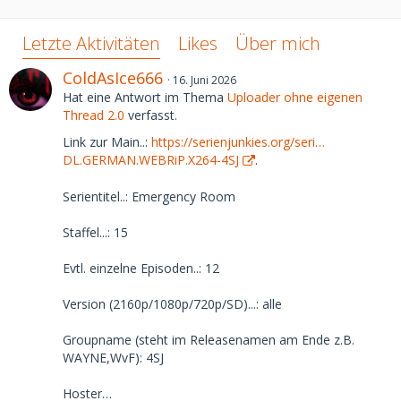
Letzte Aktivitäten
Likes
Über mich
ColdAsIce666
16. Juni 2026
Hat eine Antwort im Thema
Uploader ohne eigenen
Thread 2.0
verfasst.
Link zur Main..:
https://serienjunkies.org/seri…
DL.GERMAN.WEBRiP.X264-4SJ
.
Serientitel..: Emergency Room
Staffel...: 15
Evtl. einzelne Episoden..: 12
Version (2160p/1080p/720p/SD)...: alle
Groupname (steht im Releasenamen am Ende z.B.
WAYNE,WvF): 4SJ
Hoster…