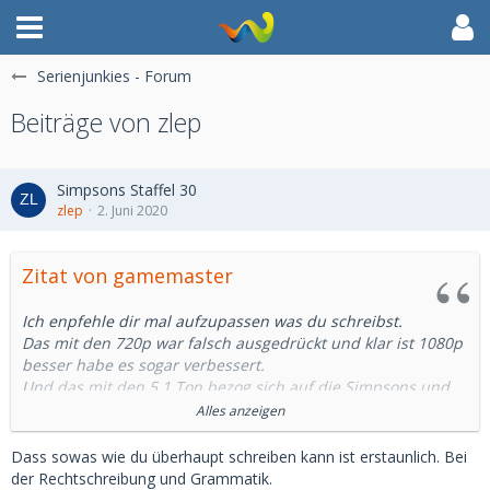
Serienjunkies - Forum
Beiträge von zlep
Simpsons Staffel 30
zlep
2. Juni 2020
Zitat von gamemaster
Ich enpfehle dir mal aufzupassen was du schreibst.
Das mit den 720p war falsch ausgedrückt und klar ist 1080p
besser habe es sogar verbessert.
Und das mit den 5.1 Ton bezog sich auf die Simpsons und
nicht im allgemienen.
Alles anzeigen
Also Kollege halt mal den Ball Flach und Chill.
Dass sowas wie du überhaupt schreiben kann ist erstaunlich. Bei
Das sowas wie die hier im Forum schreiben dar ist
der Rechtschreibung und Grammatik.