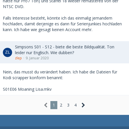
hatte nur Pro7 Ton) und Staffel 18 wieder remastered von der
NTSC DVD.
Falls Interesse besteht, könnte ich das einmalig jemandem
hochladen, damit derjenige es dann für Serienjunkies hochladen
kann. Ich habe wie gesagt keinen Account mehr.
Simpsons S01 - S12 - biete die beste Bildqualität. Ton
leider nur Englisch. Wie dubben?
zlep
9. Januar 2020
Nein, das musst du verändert haben. Ich habe die Dateien für
Kodi scrapper konform benannt:
S01E06 Moaning Lisa.mkv
1
2
3
4