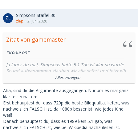
bedauerlich.
Und nun ist das Thema durch und du auf Blockliste.
Simpsons Staffel 30
zlep
2. Juni 2020
An alle anderen Sorry das es hier so ausgeartet ist und nun
zurück zum Thema.
Zitat von gamemaster
*Ironie on*
Ja laber du mal, Simpsons hatte 5.1 Ton ist klar so wurde
Sound aufgenommen glauben wir alle sofort und jetzt gib
ruhe.
Alles anzeigen
*Ironie off*
Aha, sind dir die Argumente ausgegangen. Nur um es mal ganz
klar festzuhalten:
PS.:
Erst behauptest du, dass 720p die beste Bildqualität liefert, was
Und bevor du wieder so ***** fragst ich meine den 5.1 Ton
nachweislich FALSCH ist, da 1080p besser ist, wie jedes Kind
bei den Simpsons und den gab es da bestimmt nicht.
weiß.
Danach behauptest du, dass es 1989 kein 5.1 gab, was
nachweislich FALSCH ist, wie bei Wikipedia nachzulesen ist.