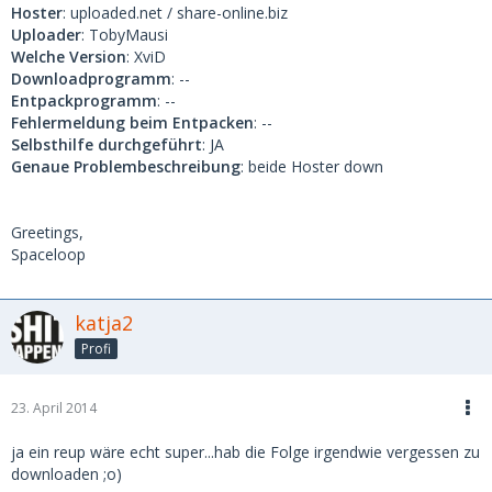
Hoster
: uploaded.net / share-online.biz
Uploader
: TobyMausi
Welche Version
: XviD
Downloadprogramm
: --
Entpackprogramm
: --
Fehlermeldung beim Entpacken
: --
Selbsthilfe durchgeführt
: JA
Genaue Problembeschreibung
: beide Hoster down
Greetings,
Spaceloop
katja2
Profi
23. April 2014
ja ein reup wäre echt super...hab die Folge irgendwie vergessen zu
downloaden ;o)