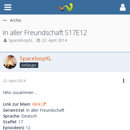
Archiv
In aller Freundschaft S17E12
SpaceloopXL
23. April 2014
SpaceloopXL
Anfänger
23. April 2014
Hiho zusammen ...
Link zur Main
:
Klick
Serientitel
: In aller Freundschaft
Sprache
: Deutsch
Staffel
: 17
Episode(n)
: 12