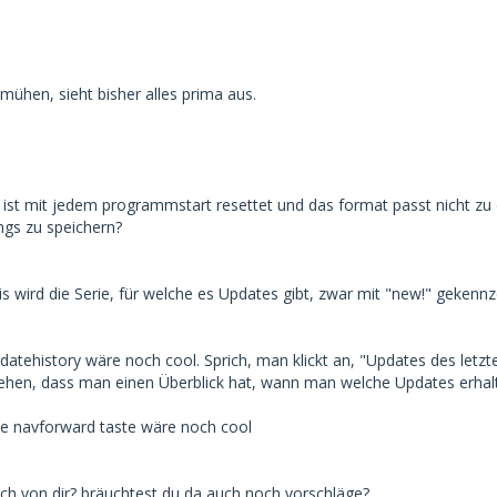
 mühen, sieht bisher alles prima aus.
n ist mit jedem programmstart resettet und das format passt nicht zu de
ngs zu speichern?
s wird die Serie, für welche es Updates gibt, zwar mit "new!" gekennz
datehistory wäre noch cool. Sprich, man klickt an, "Updates des letz
hen, dass man einen Überblick hat, wann man welche Updates erhalt
 die navforward taste wäre noch cool
ch von dir? bräuchtest du da auch noch vorschläge?