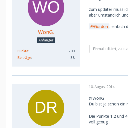
zum updater muss ich 
aber umständlich und
Gordon
. einfach 
WonG.
Anfänger
Einmal editiert, zulet
Punkte
200
Beiträge
38
10. August 2014
@WonG
Du bist ja schon ein
Die Punkte 1,2 und 4
voll genug...