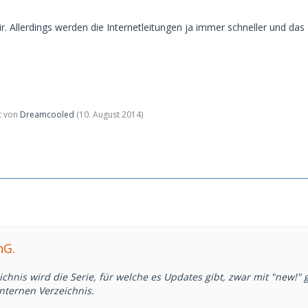
ir. Allerdings werden die Internetleitungen ja immer schneller und da
zt von
Dreamcooled
(
10. August 2014
)
nG.
chnis wird die Serie, für welche es Updates gibt, zwar mit "new!"
nternen Verzeichnis.