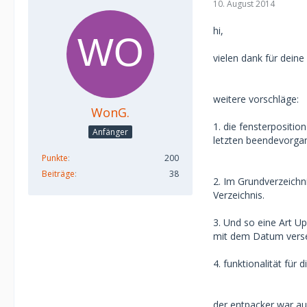
10. August 2014
hi,
vielen dank für deine
weitere vorschläge:
WonG.
1. die fensterpositio
Anfänger
letzten beendevorga
Punkte
200
Beiträge
38
2. Im Grundverzeichni
Verzeichnis.
3. Und so eine Art Up
mit dem Datum verse
4. funktionalität für
der entpacker war au