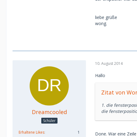
liebe grüße
wong.
10. August 2014
Hallo
Zitat von Wo
1. die fensterpos
Dreamcooled
die fensterposit
Schüler
Erhaltene Likes
1
Done. War eine Zeil