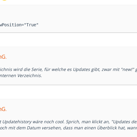
wPosition="True"
nG.
chnis wird die Serie, für welche es Updates gibt, zwar mit "new!"
nternen Verzeichnis.
nG.
t Updatehistory wäre noch cool. Sprich, man klickt an, "Updates des
noch mit dem Datum versehen, dass man einen Überblick hat, wan