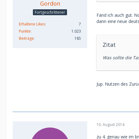
Gordon
Fortgeschrittener
Fänd ich auch gut. N
dann eine neue deutsc
Erhaltene Likes
7
Punkte
1.023
Beiträge
185
Zitat
Was sollte die T
Jup. Nutzen des Zur
10. August 2014
zu 4. genau wie im b