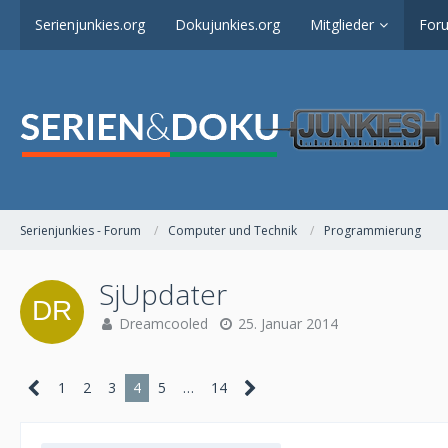
Serienjunkies.org
Dokujunkies.org
Mitglieder
For
Serienjunkies - Forum
Computer und Technik
Programmierung
SjUpdater
Dreamcooled
25. Januar 2014
1
2
3
4
5
…
14