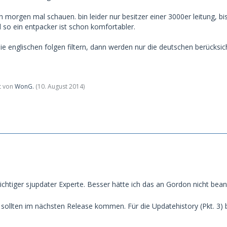
morgen mal schauen. bin leider nur besitzer einer 3000er leitung, bis
 so ein entpacker ist schon komfortabler.
die englischen folgen filtern, dann werden nur die deutschen berücksi
zt von
WonG.
(
10. August 2014
)
 richtiger sjupdater Experte. Besser hätte ich das an Gordon nicht b
 sollten im nächsten Release kommen. Für die Updatehistory (Pkt. 3) b