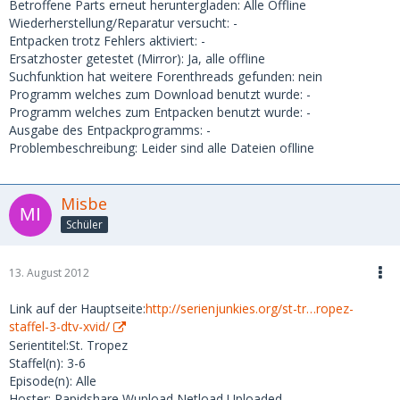
Betroffene Parts erneut heruntergladen: Alle Offline
Wiederherstellung/Reparatur versucht: -
Entpacken trotz Fehlers aktiviert: -
Ersatzhoster getestet (Mirror): Ja, alle offline
Suchfunktion hat weitere Forenthreads gefunden: nein
Programm welches zum Download benutzt wurde: -
Programm welches zum Entpacken benutzt wurde: -
Ausgabe des Entpackprogramms: -
Problembeschreibung: Leider sind alle Dateien oflline
Misbe
Schüler
13. August 2012
Link auf der Hauptseite:
http://serienjunkies.org/st-tr…ropez-
staffel-3-dtv-xvid/
Serientitel:St. Tropez
Staffel(n): 3-6
Episode(n): Alle
Hoster: Rapidshare,Wupload,Netload,Uploaded