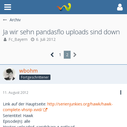
Archiv
Ja wir sehn pandasflo uploads sind down
Fc_Bayern
6. Juli 2012
1
2
wbohm
Fortgeschrittener
11. August 2012
Link auf der Hauptseite:
http://serienjunkies.org/hawk/hawk-
complete-vhsrip-xvid/
Serientitel: Hawk
Episode(n): alle
Hoster: uploaded, rapidshare + netload