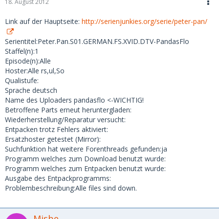
18. August 2012
Link auf der Hauptseite:
http://serienjunkies.org/serie/peter-pan/
Serientitel:Peter.Pan.S01.GERMAN.FS.XVID.DTV-PandasFlo
Staffel(n):1
Episode(n):Alle
Hoster:Alle rs,ul,So
Qualistufe:
Sprache deutsch
Name des Uploaders pandasflo <-WICHTIG!
Betroffene Parts erneut heruntergladen:
Wiederherstellung/Reparatur versucht:
Entpacken trotz Fehlers aktiviert:
Ersatzhoster getestet (Mirror):
Suchfunktion hat weitere Forenthreads gefunden:ja
Programm welches zum Download benutzt wurde:
Programm welches zum Entpacken benutzt wurde:
Ausgabe des Entpackprogramms:
Problembeschreibung:Alle files sind down.
Misbe