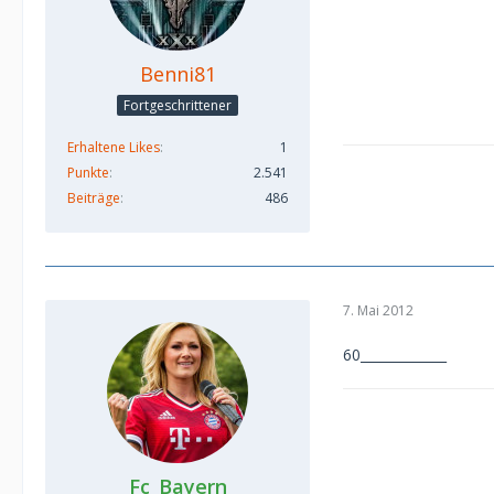
Benni81
Fortgeschrittener
Erhaltene Likes
1
Punkte
2.541
Beiträge
486
7. Mai 2012
60_____________
Fc_Bayern