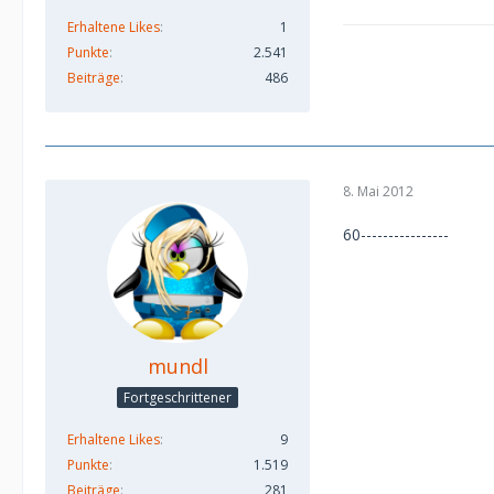
Erhaltene Likes
1
Punkte
2.541
Beiträge
486
8. Mai 2012
60----------------
mundl
Fortgeschrittener
Erhaltene Likes
9
Punkte
1.519
Beiträge
281