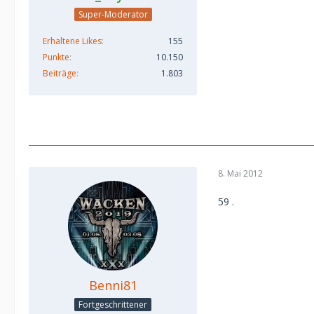
Super-Moderator
Erhaltene Likes
155
Punkte
10.150
Beiträge
1.803
8. Mai 2012
59 .
Benni81
Fortgeschrittener