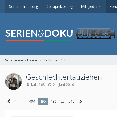
Serienjunkies.org
Dokujunkies.org
Mitglieder
For
Serienjunkies - Forum
Talkzone
Fun
Geschlechtertauziehen
kalle163
21. Juni 2010
1
…
494
495
496
…
510