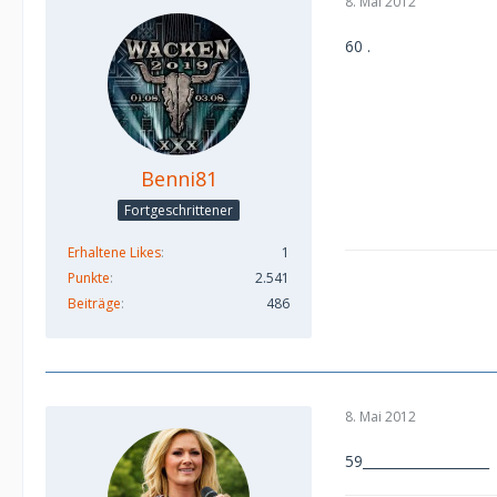
8. Mai 2012
60 .
Benni81
Fortgeschrittener
Erhaltene Likes
1
Punkte
2.541
Beiträge
486
8. Mai 2012
59___________________