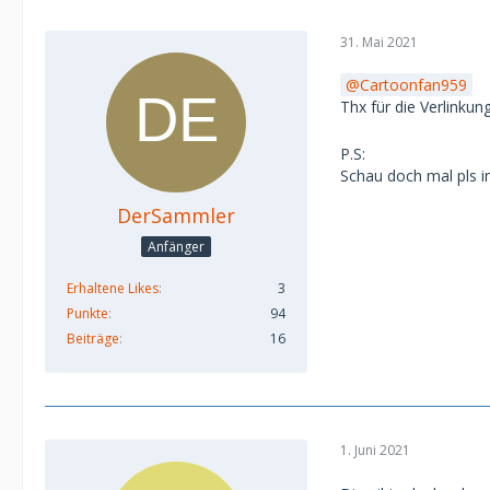
31. Mai 2021
Cartoonfan959
Thx für die Verlinkun
P.S:
Schau doch mal pls i
DerSammler
Anfänger
Erhaltene Likes
3
Punkte
94
Beiträge
16
1. Juni 2021