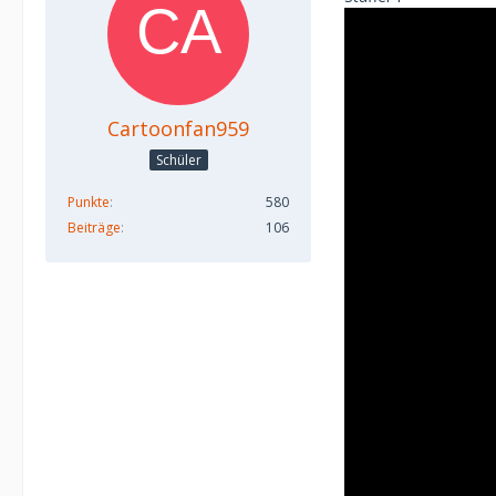
Cartoonfan959
Schüler
Punkte
580
Beiträge
106