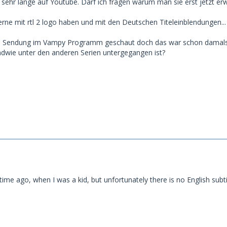
 sehr lange auf Youtube. Darf ich fragen warum man sie erst jetzt erw
erne mit rtl 2 logo haben und mit den Deutschen Titeleinblendungen...
e Sendung im Vampy Programm geschaut doch das war schon damals me
ndwie unter den anderen Serien untergegangen ist?
ime ago, when I was a kid, but unfortunately there is no English subti