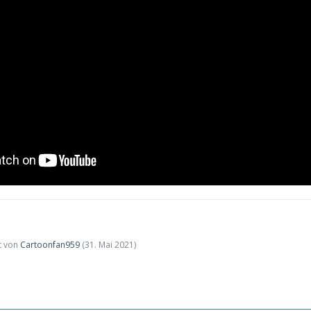
zt von
Cartoonfan959
(
31. Mai 2021
)