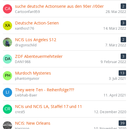
suche deutsche Actionserie aus den 90er //00er
2
Cartoonfan959
28. Mai 2022
Deutsche Action-Serien
3
xanthos176
14. März 2022
NCIS Los Angeles S12
2
dragonschild
7. März 2022
ZDF Abenteuermehrteiler
3
DAN1988
9. Februar 2022
Murdoch Mysteries
13
phantomjunior
3. Juli 2021
They were Ten - Reihenfolge???
Liebhab-Baer
11. April 2021
NCIs und NCIS LA, Staffel 17 und 11
crest5
12. Dezember 2020
NCIS: New Orleans
39
Harrison
10. November 2020