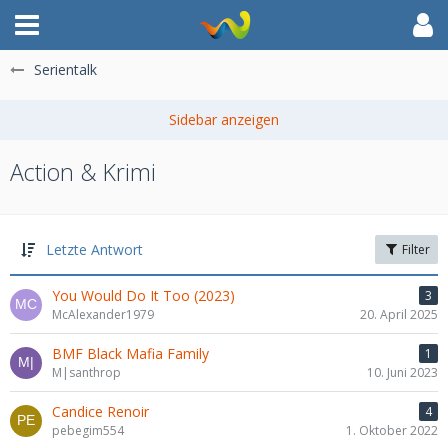
Serientalk
Action & Krimi
Letzte Antwort
Filter
You Would Do It Too (2023)
3
McAlexander1979
20. April 2025
BMF Black Mafia Family
1
M|santhrop
10. Juni 2023
Candice Renoir
4
pebegim554
1. Oktober 2022