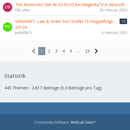
The Americans S06 ab 02.03.20 bei MagentaTV in deutsch!
Obi_Wan
29. Februar 2020
VERWIRRT: Law & Order SVU Staffel 19 Doppelfolge
10
23+24
poldi0815
6. Februar 2020
1
2
3
4
5
…
23
Statistik
445 Themen
2.817 Beiträge (0,4 Beiträge pro Tag)
Community-Software:
WoltLab Suite™