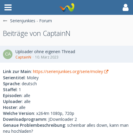
Serienjunkies - Forum
Beiträge von CaptainN
Uploader ohne eigenen Thread
CaptainN
10. März 2023
Link zur Main
:
https://serienjunkies.org/serie/moley
Serientitel
: Moley
Sprache
: deutsch
Staffel
: 1
Episoden
: alle
Uploader
: alle
Hoster
: alle
Welche Version
: x264m 1080p, 720p
Downloadprogramm
: JDownloader 2
Genaue Problembeschreibung
: scheinbar alles down, kann man
neu hochladen?