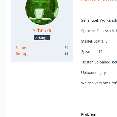
Serientitel: Workahol
Schnurli
Sprache: Deutsch & E
Anfänger
Staffel: Staffel 3
Punkte
80
Episoden: 15
Beiträge
13
Hoster: uploaded. net
Uploader: gary
Welche Version: Grö
Problem: