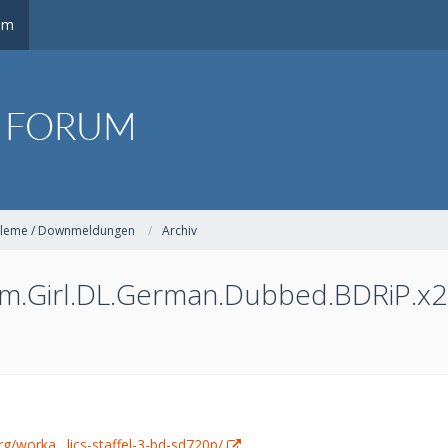
um
leme / Downmeldungen
Archiv
m.Girl.DL.German.Dubbed.BDRiP.x
org/worka…lics-staffel-3-bd-sd720p/