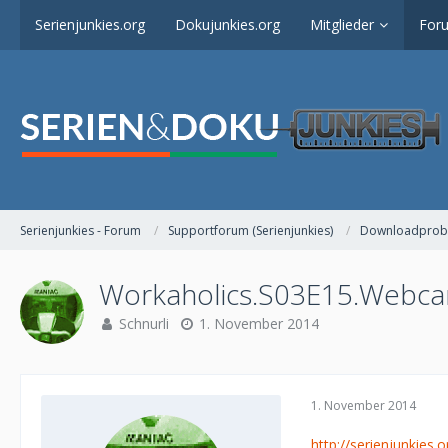
Serienjunkies.org
Dokujunkies.org
Mitglieder
For
Serienjunkies - Forum
Supportforum (Serienjunkies)
Downloadprob
Workaholics.S03E15.Webca
Schnurli
1. November 2014
1. November 2014
http://serienjunkies.