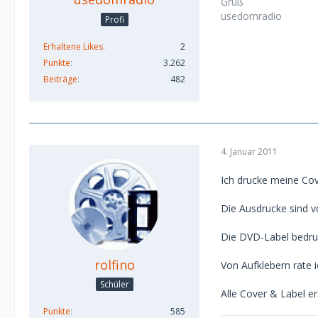
Gruß
usedomradio
Profi
Erhaltene Likes
2
Punkte
3.262
Beiträge
482
4. Januar 2011
Ich drucke meine Co
Die Ausdrucke sind v
Die DVD-Label bedru
rolfino
Von Aufklebern rate 
Schüler
Alle Cover & Label 
Punkte
585