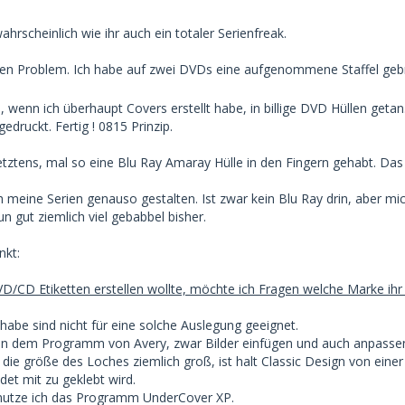
ahrscheinlich wie ihr auch ein totaler Serienfreak.
n Problem. Ich habe auf zwei DVDs eine aufgenommene Staffel gebra
, wenn ich überhaupt Covers erstellt habe, in billige DVD Hüllen geta
edruckt. Fertig ! 0815 Prinzip.
letztens, mal so eine Blu Ray Amaray Hülle in den Fingern gehabt. Das
ch meine Serien genauso gestalten. Ist zwar kein Blu Ray drin, aber mic
 gut ziemlich viel gebabbel bisher.
kt:
D/CD Etiketten erstellen wollte, möchte ich Fragen welche Marke ihr 
habe sind nicht für eine solche Auslegung geeignet.
in dem Programm von Avery, zwar Bilder einfügen und auch anpassen
die größe des Loches ziemlich groß, ist halt Classic Design von einer
t mit zu geklebt wird.
utze ich das Programm UnderCover XP.