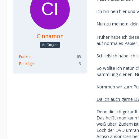
ich bin neu hier und w
Nun zu meinem kleine
Cinnamon
Früher habe ich diese
auf normales Papier g
Anfänger
Schließlich habe ich 
Punkte
65
Beiträge
9
So wollte ich natürli
Sammlung dienen. Nun
Kommen wir zum Pun
Da ich auch gerne DV
Denn die ich gekauft 
Das heißt man kann 
weiß über. Zudem ist 
Loch der DVD umrande
Achso ansonsten ben