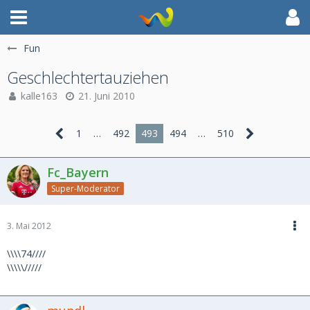
Fun
Geschlechtertauziehen
kalle163
21. Juni 2010
1
…
492
493
494
…
510
Fc_Bayern
Super-Moderator
3. Mai 2012
\\\\74////
\\\\\/////