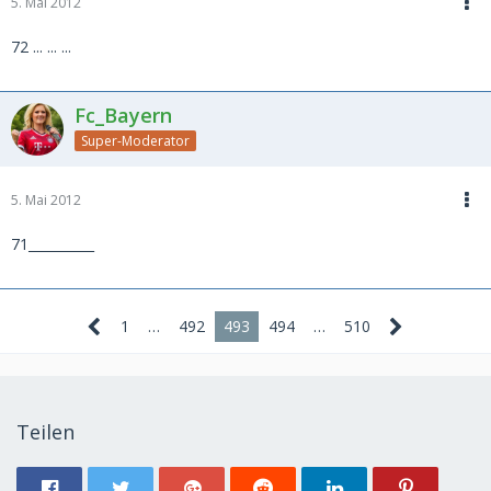
5. Mai 2012
72 ... ... ...
Fc_Bayern
Super-Moderator
5. Mai 2012
71__________
1
…
492
493
494
…
510
Teilen