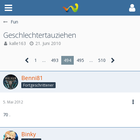
Fun
Geschlechtertauziehen
kalle163
21. Juni 2010
1
…
493
494
495
…
510
Benni81
Fortgeschrittener
5. Mai 2012
70 .
Binky