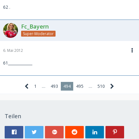
62 .
Fc_Bayern
Super-Moderator
6. Mai 2012
61_____________
1
…
493
494
495
…
510
Teilen