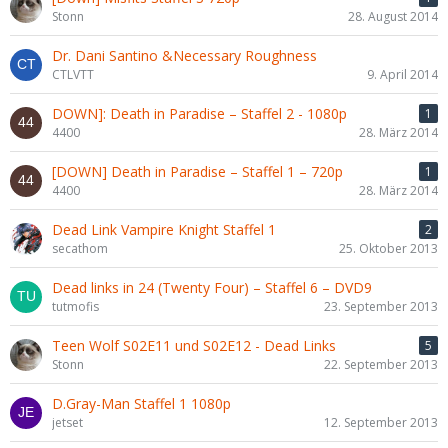
Stonn
28. August 2014
Dr. Dani Santino &Necessary Roughness
CTLVTT
9. April 2014
DOWN]: Death in Paradise – Staffel 2 - 1080p
1
4400
28. März 2014
[DOWN] Death in Paradise – Staffel 1 – 720p
1
4400
28. März 2014
Dead Link Vampire Knight Staffel 1
2
secathom
25. Oktober 2013
Dead links in 24 (Twenty Four) – Staffel 6 – DVD9
tutmofis
23. September 2013
Teen Wolf S02E11 und S02E12 - Dead Links
5
Stonn
22. September 2013
D.Gray-Man Staffel 1 1080p
jetset
12. September 2013