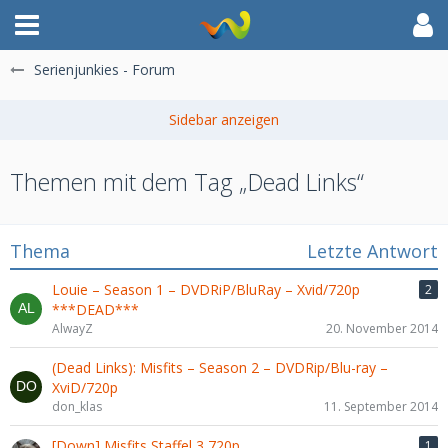
Serienjunkies - Forum
Themen mit dem Tag „Dead Links“
Thema
Letzte Antwort
Louie – Season 1 – DVDRiP/BluRay – Xvid/720p
2
***DEAD***
AlwayZ
20. November 2014
(Dead Links): Misfits – Season 2 – DVDRip/Blu-ray –
XviD/720p
don_klas
11. September 2014
[Down] Misfits Staffel 3 720p
1