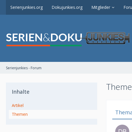
Serienjunkies.org
Dokujunkies.org
Mitglieder
For
Serienjunkies - Forum
Themen
Inhalte
Artikel
Them
Themen