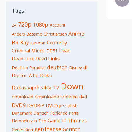
Tags
720p
1080p
24
Account
Anime
Anders Baasmo Christiansen
BluRay
Comedy
cartoon
Criminal Minds
Dead
DD51
Dead Link
Dead Links
deutsch
dl
Death in Paradise
Disney
Doctor Who
Doku
Down
Dokusoap/Reality-TV
download
downloadprobleme
dvd
DVD9
DVDRiP
DVDSpezialist
Dänemark
Dänisch
Fehlende Parts
Game of Thrones
filemonkey.in
Film
gerdhanse
German
Generation