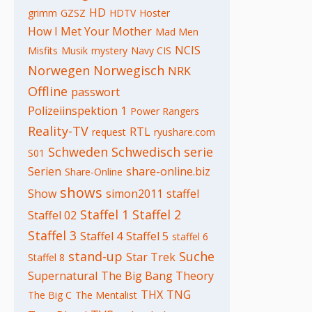
HD
grimm
GZSZ
HDTV
Hoster
How I Met Your Mother
Mad Men
NCIS
Misfits
Musik
mystery
Navy CIS
Norwegen
Norwegisch
NRK
Offline
passwort
Polizeiinspektion 1
Power Rangers
Reality-TV
RTL
request
ryushare.com
Schweden
Schwedisch
serie
S01
Serien
share-online.biz
Share-Online
shows
Show
simon2011
staffel
Staffel 1
Staffel 2
Staffel 02
Staffel 3
Staffel 4
Staffel 5
staffel 6
stand-up
Suche
Star Trek
Staffel 8
Supernatural
The Big Bang Theory
THX
TNG
The Big C
The Mentalist