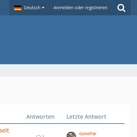
Deutsch
Anmelden oder registrieren
Antworten
Letzte Antwort
selt
GoneFar
1