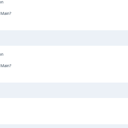
on
 Main?
on
 Main?