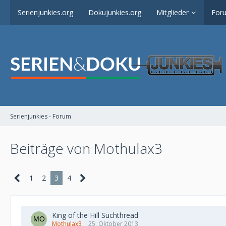
Serienjunkies.org
Dokujunkies.org
Mitglieder
For
Serienjunkies - Forum
Beiträge von Mothulax3
1
2
3
4
King of the Hill Suchthread
Mothulax3
25. Oktober 2013