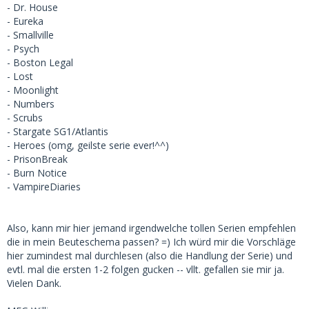
- Dr. House
- Eureka
- Smallville
- Psych
- Boston Legal
- Lost
- Moonlight
- Numbers
- Scrubs
- Stargate SG1/Atlantis
- Heroes (omg, geilste serie ever!^^)
- PrisonBreak
- Burn Notice
- VampireDiaries
Also, kann mir hier jemand irgendwelche tollen Serien empfehlen
die in mein Beuteschema passen? =) Ich würd mir die Vorschläge
hier zumindest mal durchlesen (also die Handlung der Serie) und
evtl. mal die ersten 1-2 folgen gucken -- vllt. gefallen sie mir ja.
Vielen Dank.