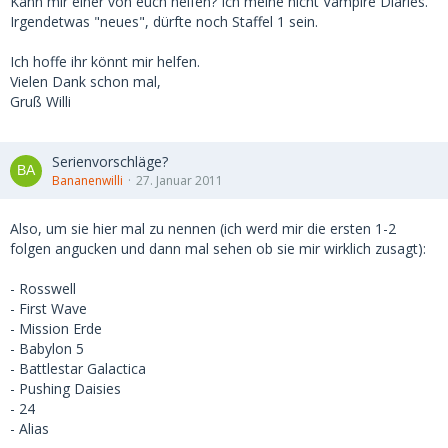
Kann mir einer von euch helfen? Ich meine nicht Vampire Diaries.
Irgendetwas "neues", dürfte noch Staffel 1 sein.
Ich hoffe ihr könnt mir helfen.
Vielen Dank schon mal,
Gruß Willi
Serienvorschläge?
Bananenwilli
27. Januar 2011
Also, um sie hier mal zu nennen (ich werd mir die ersten 1-2
folgen angucken und dann mal sehen ob sie mir wirklich zusagt):
- Rosswell
- First Wave
- Mission Erde
- Babylon 5
- Battlestar Galactica
- Pushing Daisies
- 24
- Alias