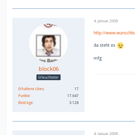
4. Januar 2009
http://www.wunschlis
da steht es
mfg
block06
Erleuchteter
Erhaltene Likes
17
Punkte
17.647
Beiträge
3.128
4. Januar 2009