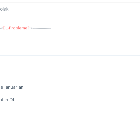
rolak
DL-Probleme?
--<
>--------------------
nde januar an
mt in DL