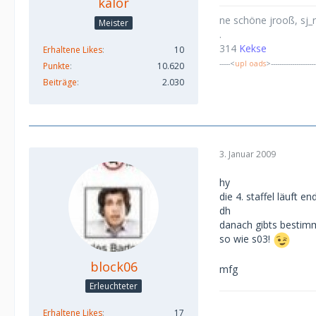
kalor
ne schöne jrooß, sj_
Meister
.
314
Kekse
Erhaltene Likes
10
-----<
upl oads
>--------------------
Punkte
10.620
Beiträge
2.030
3. Januar 2009
hy
die 4. staffel läuft e
dh
danach gibts bestim
so wie s03!
block06
mfg
Erleuchteter
Erhaltene Likes
17