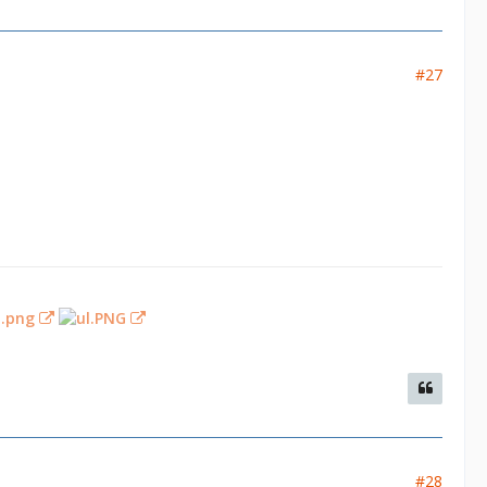
#27
#28