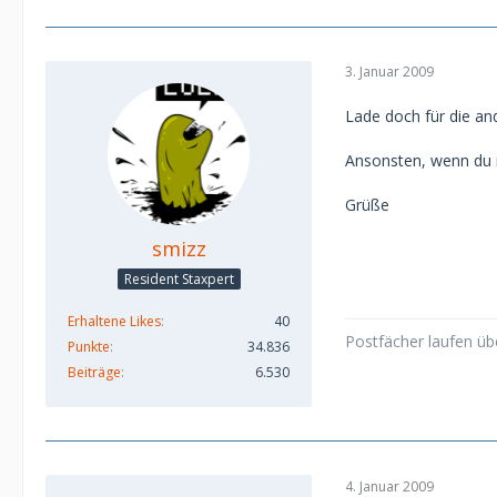
3. Januar 2009
Lade doch für die and
Ansonsten, wenn du mi
Grüße
smizz
Resident Staxpert
Erhaltene Likes
40
Postfächer laufen üb
Punkte
34.836
Beiträge
6.530
4. Januar 2009